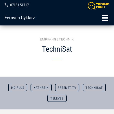
07151 51717
Fernseh Cyklarz
EMPFANGSTECHNIK
TechniSat
HD PLUS
KATHREIN
FREENET TV
TECHNISAT
TELEVES